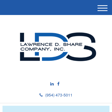
M
e
n
u
(954) 473-5011